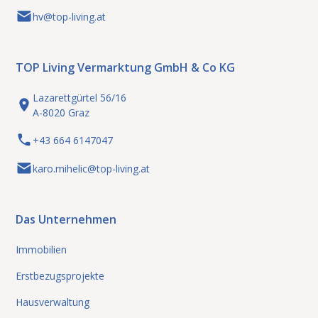
hv@top-living.at
TOP Living Vermarktung GmbH & Co KG
Lazarettgürtel 56/16
A-8020 Graz
+43 664 6147047
karo.mihelic@top-living.at
Das Unternehmen
Immobilien
Erstbezugsprojekte
Hausverwaltung