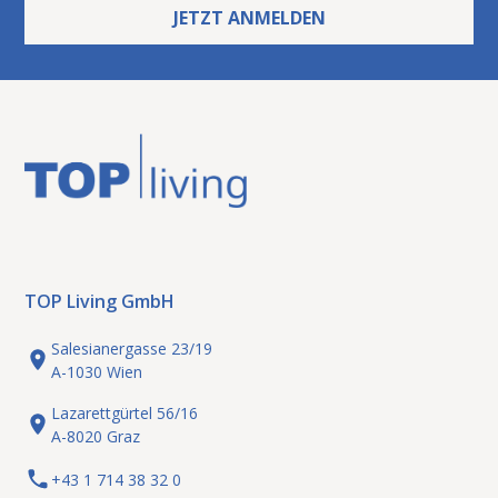
JETZT ANMELDEN
TOP Living GmbH
Salesianergasse 23/19
A-1030 Wien
Lazarettgürtel 56/16
A-8020 Graz
+43 1 714 38 32 0