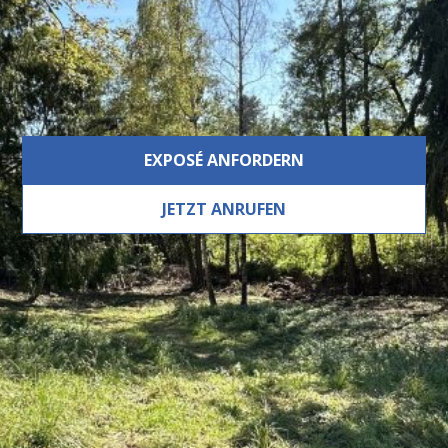
EXPOSÉ ANFORDERN
JETZT ANRUFEN
Beschreibung
Eine wahre Wohlfühloase in
bester Grazer Lage –
Grundstück mit