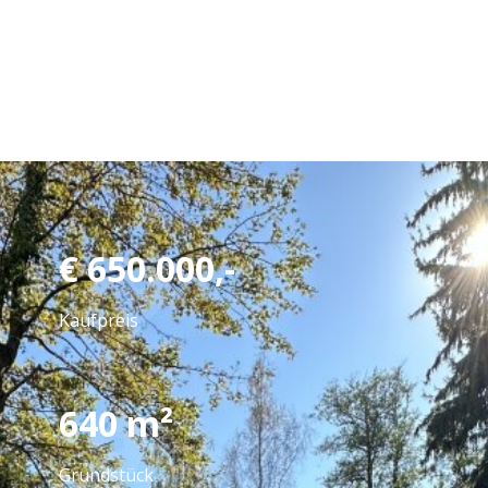
€
650.000,-
Kaufpreis
640
m²
Grundstück