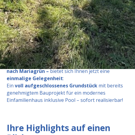
Baubewilligung!
Sie träumen von einem
eigenen Haus in exklusiver
Ruhelage
, eingebettet zwischen stilvollen Villen, mit
perfekter Anbindung und dem gewissen Etwas?
Oder sind Sie auf der Suche nach einer
wertbeständigen Investition
in einer der
begehrtesten Lagen von Graz?
In der Ziernfeldgasse – am Übergang von Geidorf
nach Mariagrün –
bietet sich Ihnen jetzt eine
einmalige Gelegenheit
:
Ein
voll aufgeschlossenes Grundstück
mit bereits
genehmigtem Bauprojekt für ein modernes
Einfamilienhaus inklusive Pool – sofort realisierbar!
Ihre Highlights auf einen