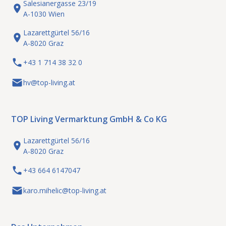
Salesianergasse 23/19
A-1030 Wien
Lazarettgürtel 56/16
A-8020 Graz
+43 1 714 38 32 0
hv@top-living.at
TOP Living Vermarktung GmbH & Co KG
Lazarettgürtel 56/16
A-8020 Graz
+43 664 6147047
karo.mihelic@top-living.at