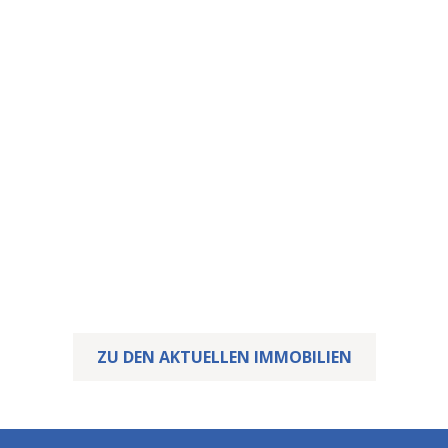
Diese Immobilie ist
vergeben – Ihre
wartet vielleicht
schon.
Wir freuen uns, dass wir diese Immobilie erfolgreich
vermitteln konnten.
Doch vielleicht wartet Ihre Traumimmobilie bereits
auf Sie! Werfen Sie gerne einen Blick auf unsere
aktuellen Angebote.
ZU DEN AKTUELLEN IMMOBILIEN