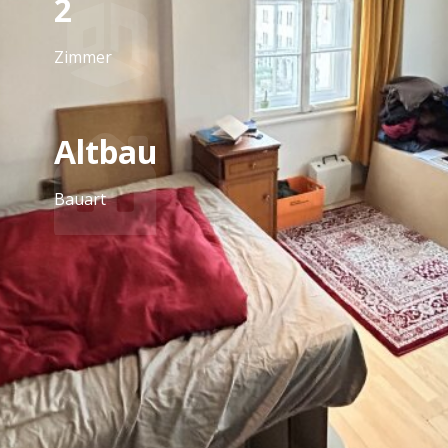
2
Zimmer
Altbau
Bauart
Ausstattung
Fliesen, Gas, Einbauküche, Dusche, Massiv, Bad mit
WC