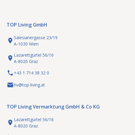
TOP Living GmbH
Salesianergasse 23/19
A-1030 Wien
Lazarettgürtel 56/16
A-8020 Graz
+43 1 714 38 32 0
hv@top-living.at
TOP Living Vermarktung GmbH & Co KG
Lazarettgürtel 56/16
A-8020 Graz