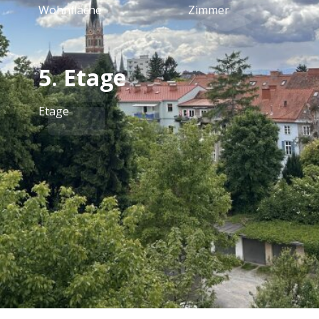
Wohnfläche
Zimmer
5. Etage
Etage
Ausstattung
Fliesen, Parkett, Fernwärme, Einbauküche,
Personenaufzug, Südbalkon / -terrasse, Dusche,
Fernwärme, WG geeignet, Abstellraum, Toilette,
Rollladen, Stadtblick, Grünblick