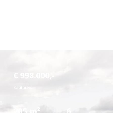
€
998.000,-
Kaufpreis
205 m²
6