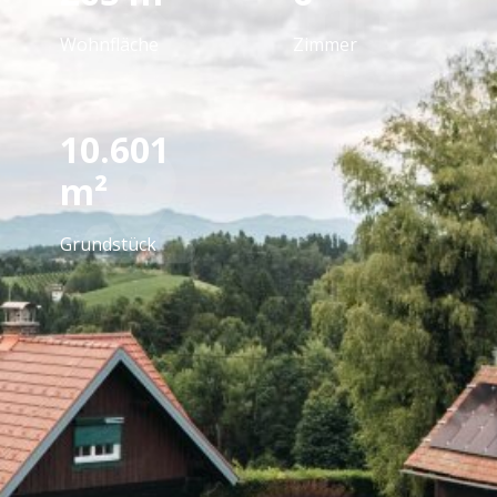
Wohnfläche
Zimmer
10.601
m²
Grundstück
Ausstattung
Fliesen, Parkett, Gas, Kamin, Zentralheizung,
Einbauküche, Bad mit Fenster, Badewanne, Dusche,