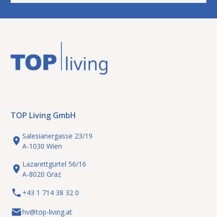
TOP Living GmbH
Salesianergasse 23/19
A-1030 Wien
Lazarettgürtel 56/16
A-8020 Graz
+43 1 714 38 32 0
hv@top-living.at