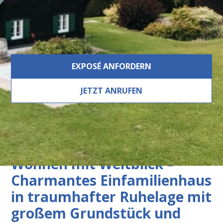
Swimmingpool, Abstellraum, Holz, Gartennutzung,
Getrennte Toiletten, Gäste-WC, Satteldach, Holz,
Massiv, Fernblick, Außendusche, Weinkeller, Bad mit
WC
EXPOSÉ ANFORDERN
JETZT ANRUFEN
Beschreibung
Wohnen mit Weitblick –
Charmantes Einfamilienhaus
in traumhafter Ruhelage mit
großem Grundstück und