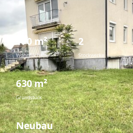
170 m²
2
Wohnfläche
Stockwerke
630
m²
Grundstück
Neubau