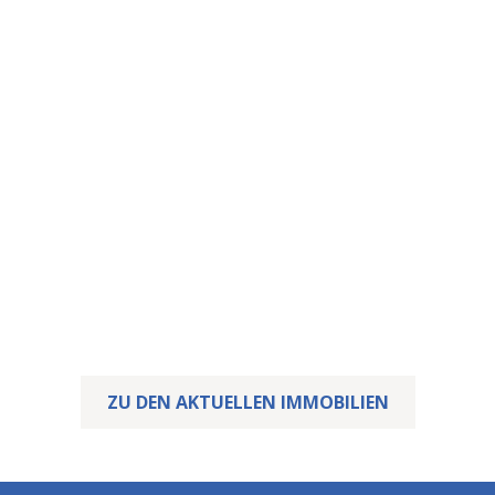
Diese Immobilie ist
vergeben – Ihre
wartet vielleicht
schon.
Wir freuen uns, dass wir diese Immobilie erfolgreich
vermitteln konnten.
Doch vielleicht wartet Ihre Traumimmobilie bereits
auf Sie! Werfen Sie gerne einen Blick auf unsere
aktuellen Angebote.
ZU DEN AKTUELLEN IMMOBILIEN