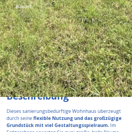
Bauart
Ausstattung
Zentralheizung, Südbalkon / -terrasse, Pellets,
Walmdach, Ziegel, Grünblick
Beschreibung
Dieses sanierungsbedürftige Wohnhaus überzeugt
durch seine
flexible Nutzung und das großzügige
Grundstück mit viel Gestaltungsspielraum.
Im