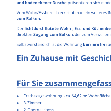
und bodenebener Dusche
präsentieren sich mode
Vom Wohn/Essbereich erreicht man ein weiteres
S
zum Balkon.
Der
lichtdurchflutete Wohn-, Ess- und Küchenbe
direkten
Zugang zum Balkon
, der zum Verweilen i
Selbstverständlich ist die Wohnung
barrierefrei
au
Ein Zuhause mit Geschic
Für Sie zusammengefass
Erstbezugswohnung - c
a. 64,62 m² Wohnfläche
3-Zimmer
2. Obergeschoss