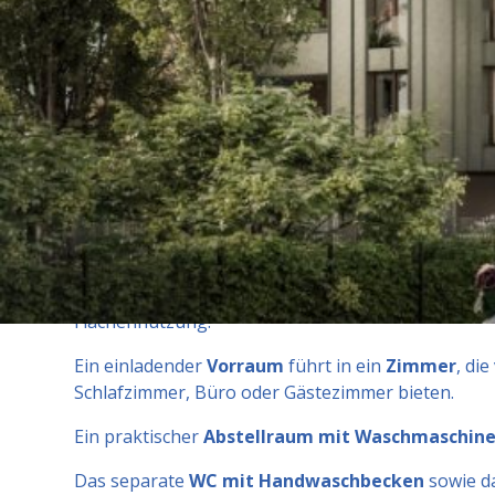
freundliche Atmosphäre.
Die Raumaufteilung gar
sorgt für eine klare
Trennung von Wohn- und Ru
moderne Ausstattung
mit barrierefreiem
Lift
, e
Einlagerungsräume
für jede Einheit.
Ein Fahrra
runden das Bild ab – beides ein Plus für nachhalti
für
urbanes Leben
in einem der
schönsten Bezir
Komfort, hoher Wohnqualität und intelligenten
Gr
morgen.
So fühlt sich Leben in Geidorf an!
Raumaufteilung:
Diese durchdacht geplante Wohnung überzeugt mit
Flächennutzung:
Ein einladender
Vorraum
führt in ein
Zimmer
, di
Schlafzimmer, Büro oder Gästezimmer bieten.
Ein praktischer
Abstellraum mit Waschmaschine
Das separate
WC mit Handwaschbecken
sowie d