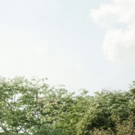
Ausstattung
Fliesen, Parkett, Fußbodenheizung,
Personenaufzug, Dusche, Tiefgarage, Rampe, WG
geeignet, Fahrradraum, Abstellraum, Räume
veränderbar, Außenliegender Sonnenschutz,
Getrennte Toiletten, Massiv, Bad mit WC, Grünblick