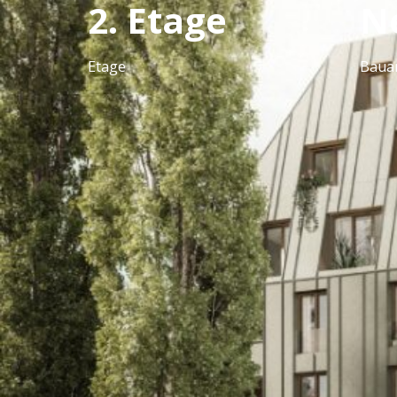
2. Etage
N
Etage
Baua
Beschreibung
Zeitlose Ästhetik trifft auf höchste Wohnqualit
Das besondere
Augenmerk
der Planung liegt auf
Jede Wohnung punktet mit offenen
, hellen Wohn
praktischen Abstellräumen
und privaten
Freiflä
Großzügige Verglasungen holen viel
Tageslicht
i