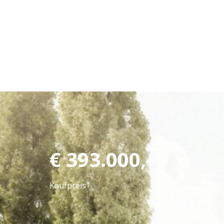
EXPOSÉ ANFORDERN
JETZT ANRUFEN
€
393.000,-
Kaufpreis