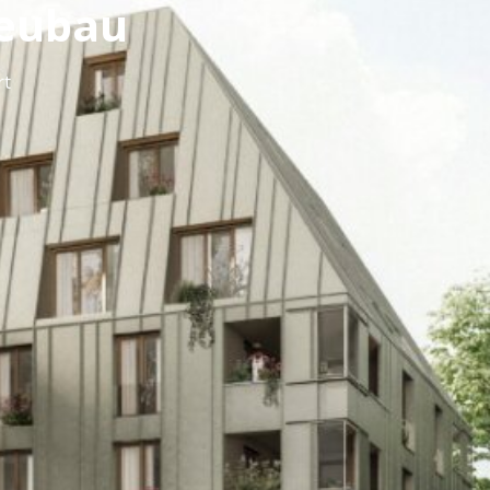
eubau
rt
ät!
 cleveren und
funktionalen Grundrissen
:
-Ess-Bereichen
, ruhigen
Schlafzimmern,
chen wie Balkon, Loggia oder Terrasse.
n die
Innenräume
und schaffen eine