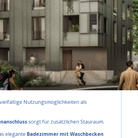
antiert optimale
Lichtverhältnisse
und
hezonen.
Für höchsten
Komfort sorgt eine
iner hauseigenen
Tiefgarage
, sowie
draum und umweltfreundliche Haustechnik
ge Lebensqualität.
Die Rottalmühle
steht so
ke
von Graz
– mit durchdachter
Architektur,
undrissen
für die Anforderungen von
 einer klaren Struktur und optimaler
e vielfältige Nutzungsmöglichkeiten als
nanschluss
sorgt für zusätzlichen Stauraum.
as elegante
Badezimmer mit Waschbecken