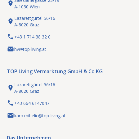
Salesianergasse 23/19
A-1030 Wien
Lazarettgürtel 56/16
A-8020 Graz
+43 1 714 38 32 0
hv@top-living.at
TOP Living Vermarktung GmbH & Co KG
Lazarettgürtel 56/16
A-8020 Graz
+43 664 6147047
karo.mihelic@top-living.at
Das Unternehmen