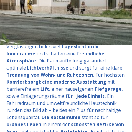
Das besondere
Augenmerk
der Planung liegt auf
cleveren und
funktionalen Grundrissen
: Jede
Wohnung punktet mit offenen
, hellen Wohn-Ess-
Bereichen
, ruhigen
Schlafzimmern, praktischen
Abstellräumen
und privaten
Freiflächen wie
Balkon, Loggia oder Terrasse.
Großzügige
Verglasungen holen viel
Tageslicht
in die
Innenräume
und schaffen eine
freundliche
Atmosphäre.
Die Raumaufteilung garantiert
optimale
Lichtverhältnisse
und sorgt für eine klare
Trennung von Wohn- und Ruhezonen.
Für höchsten
Komfort sorgt eine moderne Ausstattung
mit
barrierefreiem
Lift
, einer hauseigenen
Tiefgarage
,
sowie Einlagerungsräume
für jede Einheit.
Ein
Fahrradraum und umweltfreundliche Haustechnik
runden das Bild ab – beides ein Plus für nachhaltige
Lebensqualität.
Die Rottalmühle
steht so für
urbanes Leben
in einem der
schönsten Bezirke
von
Graz
– mit durchdachter
Architektur,
Komfort, hoher