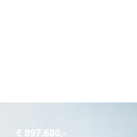
€
897.680,-