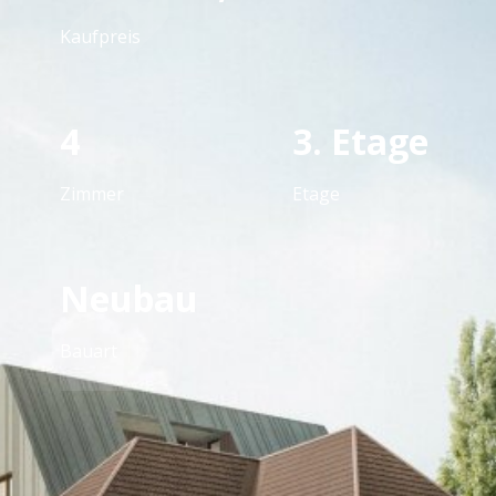
Kaufpreis
4
3. Etage
Zimmer
Etage
Neubau
Bauart