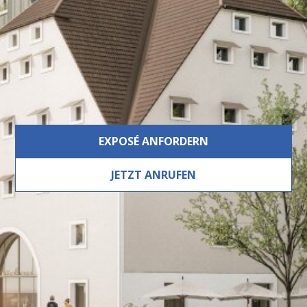
Ausstattung
Fliesen, Parkett, Fußbodenheizung, Personenaufzug,
Dusche, Tiefgarage, Rampe, WG geeignet,
Fahrradraum, Abstellraum, Räume veränderbar,
Außenliegender Sonnenschutz, Getrennte Toiletten,
Massiv, Bad mit WC, Grünblick
EXPOSÉ ANFORDERN
JETZT ANRUFEN
Beschreibung
Zeitlose Ästhetik trifft auf
höchste Wohnqualität!