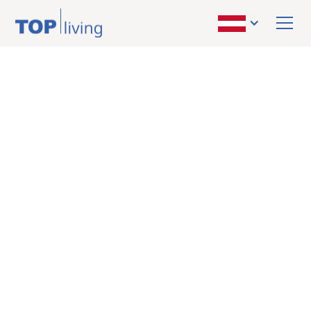
ZURÜCK ZUR ÜBERSICHT
Balkonwohnung
kaufen
65 m²
8010 Graz
EXPOSÉ ANFORDERN