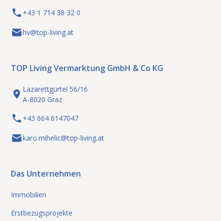
+43 1 714 38 32 0
hv@top-living.at
TOP Living Vermarktung GmbH & Co KG
Lazarettgürtel 56/16
A-8020 Graz
+43 664 6147047
karo.mihelic@top-living.at
Das Unternehmen
Immobilien
Erstbezugsprojekte